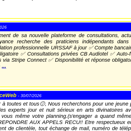
2026
ent de sa nouvelle plateforme de consultations, act
ance recherche des praticiens indépendants dans
culation professionnelle URSSAF à jour ✅ Compte banc
bligatoire ✅ Consultations privées CB Audiotel ✅ Auto-
 via Stripe Connect ✅ Disponibilité et réponse obligat
é
...
nceWeb
- 30/07/2026
 à toutes et tous🙂, Nous recherchons pour une jeune 
es experts jour et nuit sérieux en arts divinatoires 
 vous même votre planning.(s'engager a quand mêm
 REPONDRE AUX APPELS RECU!! Etre respectueux env
ent de clientèle, tout échange de mail, numéro de télé