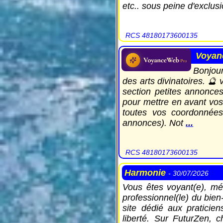
etc.. sous peine d'exclu
RCS 48180173600135
Voyan
Bonjour
des arts divinatoires. 🔮
section petites annonce
pour mettre en avant vos 
toutes vos coordonnées 
annonces). Not
...
RCS 48180173600135
Harmonie
- 30/07/2026
Vous êtes voyant(e), méd
professionnel(le) du bien
site dédié aux praticie
liberté. Sur FuturZen, 