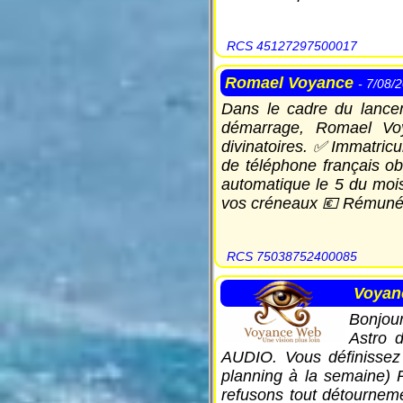
RCS 45127297500017
Romael Voyance
- 7/08/
Dans le cadre du lancem
démarrage, Romael Voy
divinatoires. ✅ Immatri
de téléphone français o
automatique le 5 du mois
vos créneaux 💶 Rémun
RCS 75038752400085
Voya
Bonjour
Astro d
AUDIO. Vous définissez
planning à la semaine)
refusons tout détournem