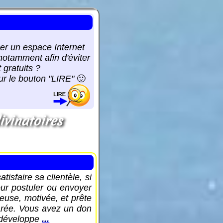
er un espace Internet
 notamment afin d'éviter
gratuits ?
sur le bouton "LIRE"
🙂
ivinatoires
isfaire sa clientèle, si
our postuler ou envoyer
euse, motivée, et prête
larée. Vous avez un don
z développe
...