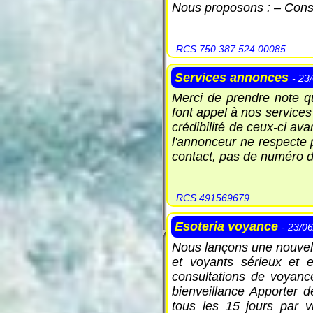
Nous proposons : – Cons
RCS 750 387 524 00085
Services annonces
- 23
Merci de prendre note q
font appel à nos services 
crédibilité de ceux-ci a
l'annonceur ne respecte 
contact, pas de numéro d'
RCS 491569679
Esoteria voyance
- 23/0
Nous lançons une nouvel
et voyants sérieux et 
consultations de voyanc
bienveillance Apporter 
tous les 15 jours par v