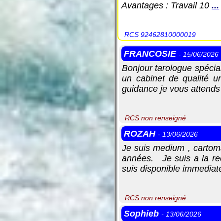
Avantages : Travail 10
...
RCS 92462810000019
FRANCOSIE
- 15/06/2026
Bonjour tarologue spécia
un cabinet de qualité u
guidance je vous attends 
RCS non renseigné
ROZAH
- 13/06/2026
Je suis medium , cartom
années. Je suis a la rec
suis disponible immedia
RCS non renseigné
Sophieb
- 13/06/2026