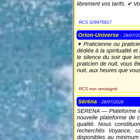
librement vos tarifs. ✔ 
RCS 329975817
Orion-Universe
- 29/07/2
✦ Praticienne ou pratici
dédiée à la spiritualité 
le silence du soir que l
praticien de nuit, vous 
nuit, aux heures que vou
RCS non renseigné
Séréna
- 28/07/2026
SERENA — Plateforme int
nouvelle plateforme de 
qualité. Nous constituo
recherchés Voyance, ca
disponibles au minimum 