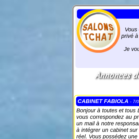
Vous 
privé à
Je vou
Annonces de
CABINET FABIOLA
- 7/
Bonjour à toutes et tous 
vous correspondez au pro
un mail à notre responsa
à intégrer un cabinet su
réel. Vous possédez une 