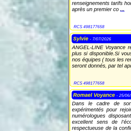
renseignements tarifs ho
après un premier co
...
RCS 498177658
Sylvie
- 7/07/2026
ANGEL-LINE Voyance rech
plus si disponible.Si vo
nos équipes ( tous les r
seront donnés, par tel ap
RCS 498177658
Romael Voyance
- 25/06
Dans le cadre de son
expérimentés pour rejo
numérologues disposant 
excellent sens de l’éco
respectueuse de la confid