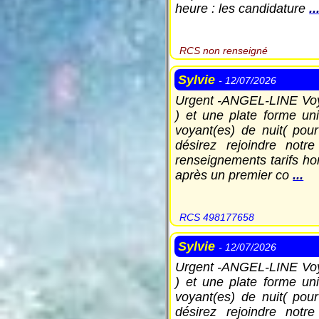
heure : les candidature
..
RCS non renseigné
Sylvie
- 12/07/2026
Urgent -ANGEL-LINE Voyan
) et une plate forme un
voyant(es) de nuit( pou
désirez rejoindre notr
renseignements tarifs ho
après un premier co
...
RCS 498177658
Sylvie
- 12/07/2026
Urgent -ANGEL-LINE Voyan
) et une plate forme un
voyant(es) de nuit( pou
désirez rejoindre notr