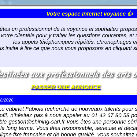
Votre espace Internet voyance 👍
êtes un professionnel de la voyance et souhaitez propos
 votre clientèle pour y traiter les questions courantes, et
les appels téléphoniques répétés, chronophages et 
s invite à lire ce que nous vous proposons en cliquant 
stinées aux professionnels des arts d
PASSER UNE ANNONCE
08/2026
Le cabinet Fabiola recherche de nouveaux talents pour sat
fil, n’hésitez pas à nous appeler au 01 42 67 80 58 p
ble gestion@shining-sarl.fr Vous êtes une personne séri
r le long terme. Vous êtes responsable, sérieuse et déc
ligne fixe française et de bonne qualité. Vous souhaite