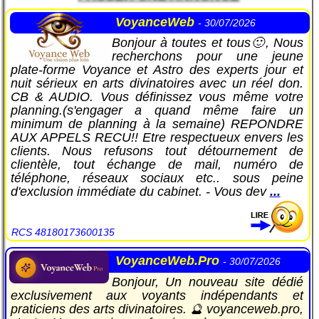
VoyanceWeb
- 30/07/2026
Bonjour à toutes et tous🙂, Nous
recherchons pour une jeune
plate-forme Voyance et Astro des experts jour et
nuit sérieux en arts divinatoires avec un réel don.
CB & AUDIO. Vous définissez vous même votre
planning.(s'engager a quand même faire un
minimum de planning à la semaine) REPONDRE
AUX APPELS RECU!! Etre respectueux envers les
clients. Nous refusons tout détournement de
clientèle, tout échange de mail, numéro de
téléphone, réseaux sociaux etc.. sous peine
d'exclusion immédiate du cabinet. - Vous dev
...
RCS 48180173600135
VoyanceWeb.Pro
- 30/07/2026
Bonjour, Un nouveau site dédié
exclusivement aux voyants indépendants et
praticiens des arts divinatoires. 🔮 voyanceweb.pro,