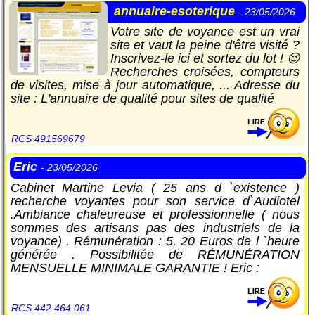
annuaire-esoterique
- 23/05/2026
Votre site de voyance est un vrai
site et vaut la peine d'être visité ?
Inscrivez-le ici et sortez du lot ! 😉
Recherches croisées, compteurs
de visites, mise à jour automatique, ... Adresse du
site : L'annuaire de qualité pour sites de qualité
RCS 491569679
Eric
- 23/05/2026
Cabinet Martine Levia ( 25 ans d `existence )
recherche voyantes pour son service d`Audiotel
.Ambiance chaleureuse et professionnelle ( nous
sommes des artisans pas des industriels de la
voyance) . Rémunération : 5, 20 Euros de l `heure
générée . Possibilitée de RÉMUNÉRATION
MENSUELLE MINIMALE GARANTIE ! Eric :
RCS 442 464 061