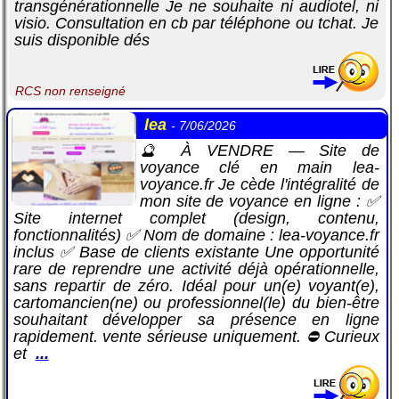
transgénérationnelle Je ne souhaite ni audiotel, ni
visio. Consultation en cb par téléphone ou tchat. Je
suis disponible dés
RCS non renseigné
lea
- 7/06/2026
🔮 À VENDRE — Site de
voyance clé en main lea-
voyance.fr Je cède l'intégralité de
mon site de voyance en ligne : ✅
Site internet complet (design, contenu,
fonctionnalités) ✅ Nom de domaine : lea-voyance.fr
inclus ✅ Base de clients existante Une opportunité
rare de reprendre une activité déjà opérationnelle,
sans repartir de zéro. Idéal pour un(e) voyant(e),
cartomancien(ne) ou professionnel(le) du bien-être
souhaitant développer sa présence en ligne
rapidement. vente sérieuse uniquement. ⛔ Curieux
et
...